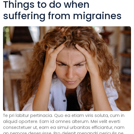
Things to do when
suffering from migraines
Te pri labitur pertinacia. Quo ea etiam viris soluta, cum in
aliquid oportere. Eam id omnes alterum. Mei velit everti
consectetuer ut, eam ea simul urbanitas efficiantur, nam
an nemore deseruisse. Pro delenit menandri periculis ne.